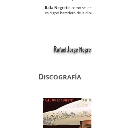
Rafa Negrete
, como se le suele llamar,
es digno heredero de la dinastía Negrete.
R
J
N
afael
orge
egrete
D
ISCOGRAFÍA