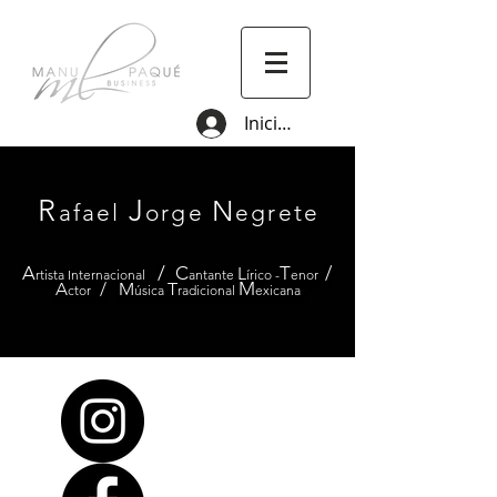
Iniciar sesión
R
J
N
afael
orge
egrete
/
A
C
T
/
L
rtista
I
nternacional
antante
írico -
enor
M
A
/
M
T
ctor
úsica
radicional
exicana