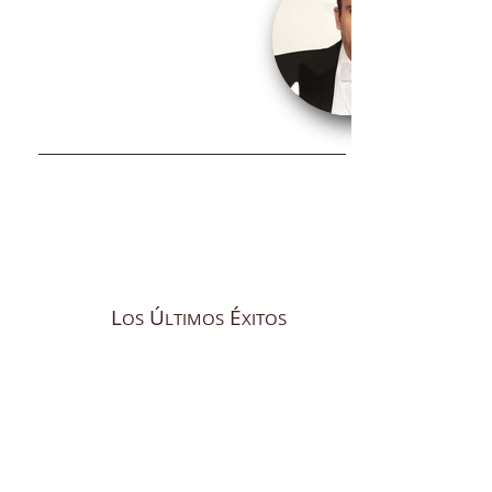
L
Ú
É
OS
LTIMOS
XITOS