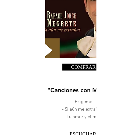
COMPRAR
"Canciones con Mariachi"
- Exígeme -
- Si aún me extrañas -
- Tu amor y el mío -
...ESCUCHAR...