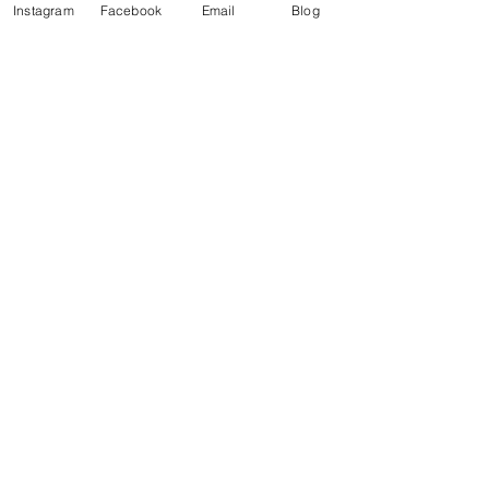
Instagram
Facebook
Email
Blog
"Se me olvidó que te olvidé"
- Se me olvidó que te olvidé-
- No quiero ser -
- Muñeca preciosa -
- Como a ti te gusta -
...ESCUCHAR...