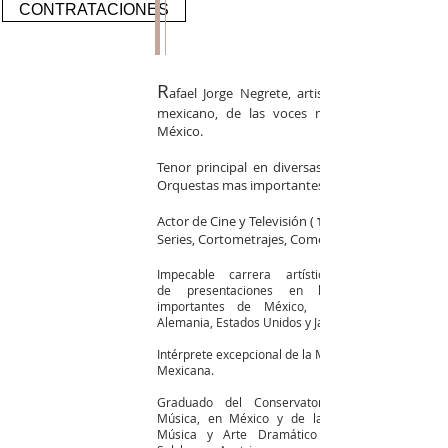
CONTRATACIONES
R
afael Jorge Negrete, artista internacional
mexicano, de las voces mas grandes de
México.
Tenor principal en diversas Óperas con las
Orquestas mas importantes del País.
Actor de Cine y Televisión (
TELEVISA
Series, Cortometrajes, Comerciales de TV.
Impecable carrera artística con cientos
de presentaciones en los foros más
importantes de México, España, Francia,
Alemania, Estados Unidos y Japón, entre otros.
Intérprete excepcional de la Música Tradicional
Mexicana.
Graduado del Conservatorio Nacional de
Música, en
México
y de la Universidad de
Música y Arte Dramático Mozarteum, en