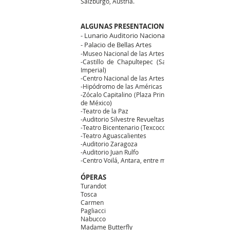
Salzburgo,
Austria.
ALGUNAS PRESENTACIONES
- Lunario Auditorio Nacional
- Palacio de Bellas Artes
-Museo Nacional de las Artes
-Castillo de Chapultepec (Sala de Residencia
Imperial)
-Centro Nacional de las Artes
-Hipódromo de las Américas
-Zócalo Capitalino (Plaza Principal de la Ciudad
de México)
-Teatro de la Paz
-Auditorio Silvestre Revueltas
-Teatro Bicentenario (Texcoco)
-Teatro Aguascalientes
-Auditorio Zaragoza
-Auditorio Juan Rulfo
-Centro Voilá, Antara, entre muchos otros.
ÓPERAS
Turandot
Tosca
Carmen
Pagliacci
Nabucco
Madame Butterfly