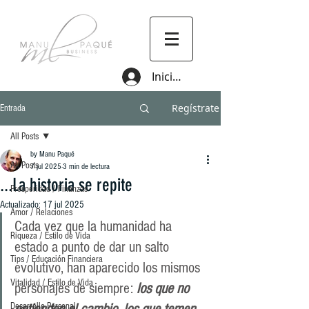
Iniciar sesión
Regístrate
Entrada
All Posts
by Manu Paqué
All Posts
7 jul 2025
3 min de lectura
...La historia se repite
Prosperidad / Finanzas
Actualizado:
17 jul 2025
Amor / Relaciones
Cada vez que la humanidad ha 
Riqueza / Estilo de Vida
estado a punto de dar un salto 
Tips / Educación Financiera
evolutivo, han aparecido los mismos 
Vitalidad / Estilo de Vida
personajes de siempre: 
los que no 
Desarrollo Personal