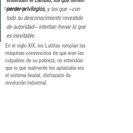
entienden el cambio, los que temen 
perder privilegios, 
y los que —con 
Criptomonedas
todo su desconocimiento revestido 
de autoridad— intentan frenar lo que 
es inevitable.
En el siglo XIX, los Luditas rompían las 
máquinas convencidos de que eran las 
culpables de su pobreza, no entendían 
que lo que realmente les aplastaba era 
el sistema feudal, disfrazado de 
revolución industrial.