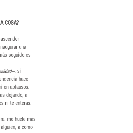
RA COSA?
rascender 
 inaugurar una 
más seguidores 
, si 
ealidad—
endencia hace 
ni en aplausos. 
as dejando, a 
 ni te enteras.
era, me huele más 
 alguien, a como 