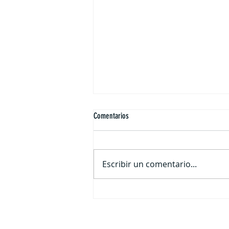
Comentarios
Escribir un comentario...
Así lucimos cuando solo trabajamos en
el TENER, y no en el Ser...