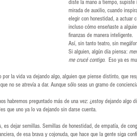
diste la mano a tiempo, supiste 
mirada de auxilio, 
cuando inspir
elegir con honestidad, a actuar 
i
ncluso cómo enseñaste a alguie
finanzas de manera inteligente.
Así, sin tanto teatro, sin megáfon
Si alguien, algún día piensa: 
men
me crucé contigo
. 
 Eso ya es mu
por la vida va dejando algo, alguien que piense distinto, que re
 que no se atrevía a dar. Aunque sólo seas un gramo de concienci
os habremos preguntado más de una vez: ¿estoy dejando algo di
s que uno ya lo va dejando sin darse cuenta.
 es dejar semillas. Semillas de honestidad, de empatía, de congr
nciera, de esa brava y cojonuda, que hace que la gente siga confi