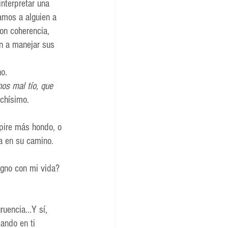
interpretar una 
amos a alguien a 
con coherencia, 
n a manejar sus 
o. 
os mal tío, que 
chísimo.
spire más hondo, o 
a en su camino.
gno con mi vida? 
uencia...Y sí, 
ando en ti 