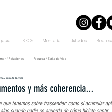
gocios
BLOG
Mentoría
Ustedes
Represe
mor / Relaciones
Riqueza / Estilo de Vida
025
2 min de lectura
dad / Estilo de Vida
Desarrollo Personal
Criptomonedas
entos y más coherencia...
ea que tenemos sobre trascender: como si acumular apl
 algo cuando nadie se acuerda de cómo hiciste sentir.