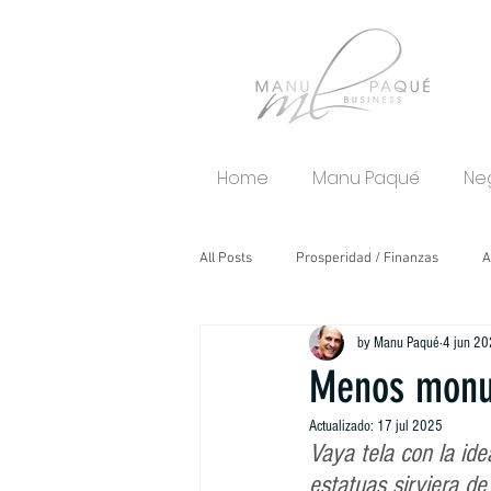
Home
Manu Paqué
Ne
All Posts
Prosperidad / Finanzas
A
by Manu Paqué
4 jun 2
Tips / Educación Financiera
Vitali
Menos monum
Actualizado:
17 jul 2025
Vaya tela con la id
estatuas sirviera de